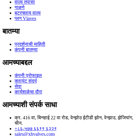
वाल्व तपासा
गाळणे
बटरफ्लाय वाल्व
प्लग Vlaves
बातम्या
प्रदर्शनाची माहिती
कंपनी बातम्या
आमच्याबद्दल
कंपनी प्रोफाइल
क्लायंट संदर्भ
सेवा
कार्यशाळेचा दौरा
आमच्याशी संपर्क साधा
क्र. 416 वा, बिनहाई 22 वा रोड, वेन्झोउ ईटीडी झोन, वेन्झाउ, झेजियांग,
चीन.
+८६-५७७ ६६९९ ६२२९
sales@xhvalves.com