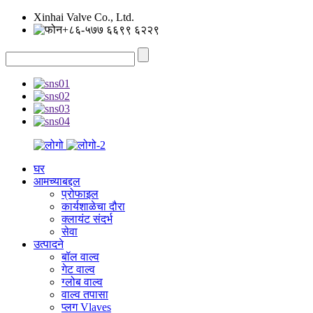
Xinhai Valve Co., Ltd.
+८६-५७७ ६६९९ ६२२९
घर
आमच्याबद्दल
प्रोफाइल
कार्यशाळेचा दौरा
क्लायंट संदर्भ
सेवा
उत्पादने
बॉल वाल्व
गेट वाल्व
ग्लोब वाल्व
वाल्व तपासा
प्लग Vlaves