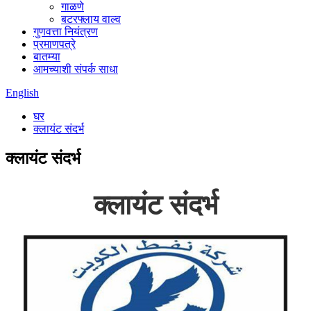
गाळणे
बटरफ्लाय वाल्व
गुणवत्ता नियंत्रण
प्रमाणपत्रे
बातम्या
आमच्याशी संपर्क साधा
English
घर
क्लायंट संदर्भ
क्लायंट संदर्भ
क्लायंट संदर्भ